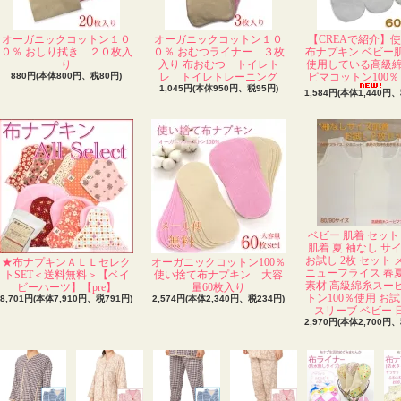
オーガニックコットン１０
オーガニックコットン１０
【CREAで紹介】
０％ おしり拭き ２０枚入
０％ おむつライナー ３枚
布ナプキン ベビー
り
入り 布おむつ トイレト
使用している高級
880円(本体800円、税80円)
レ トイレトレーニング
ピマコットン100％ 
1,045円(本体950円、税95円)
1,584円(本体1,440円、
ベビー 肌着 セット
肌着 夏 袖なし サ
お試し 2枚 セット
★布ナプキンＡＬＬセレク
オーガニックコットン100％
ニューフライス 春
トSET＜送料無料＞【ベイ
使い捨て布ナプキン 大容
素材 高級綿糸スー
ビーハーツ】【pre】
量60枚入り
トン100％使用 お試
8,701円(本体7,910円、税791円)
2,574円(本体2,340円、税234円)
スリーブ ベビー 
2,970円(本体2,700円、