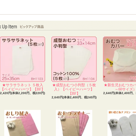
★サラサラネット ５枚入
★成型おむつ小判型（５枚
★新生児おむつカバ
【ベイビーハーツ】【BF】
入）【ベイビーハーツ】
～60サイズ
2,420円(本体2,200円、税220円)
【BF】
2,640円(本体2,400円、
2,640円(本体2,400円、税240円)