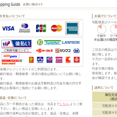
宅配便及びメール
※お届けの指定
ご注文の商品は※
届け致します。
※万が一品切れの
ます。
代金引換の場合、
各種クレジットカードがご利用頂けます。
発送致します。振
銀行振込・郵便振替・決済の場合は前払いにてお願い致し
金が確認できまし
す。
銀行振込・郵便振替のお振込手数料及び代金引換の代引手
料はお客様のご負担にてお願い致します。
御注文
（税
品に万一不都合があった場合は、当店まで
こちら
よりご連
宅配便￥10
下さい。新しい商品と交換いたします。
宅配便￥10
品の際の送料は当店が負担します。返品・交換は、未開