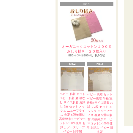
No.1
オーガニックコットン１００％
おしり拭き ２０枚入り
880円(本体800円、税80円)
No.2
No.3
ベビー 肌着 セット
ベビー 肌着 セット
ベビー肌着 夏 袖な
ベビー肌着 半袖(三
し サイズ肌着 お試
分袖) サイズ肌着 お
し 2枚 セット メッ
試し 2枚 セット メ
シュ ニューフライ
ッシュ ニューフラ
ス 春夏＆通年素材
イス 春夏＆通年素
高級綿糸スーピマコ
材 高級綿糸スーピ
ットン100％使用 お
マコットン100％使
試し ノースリーブ
用 お試し ベビー 日
ベビー 日本製
本製