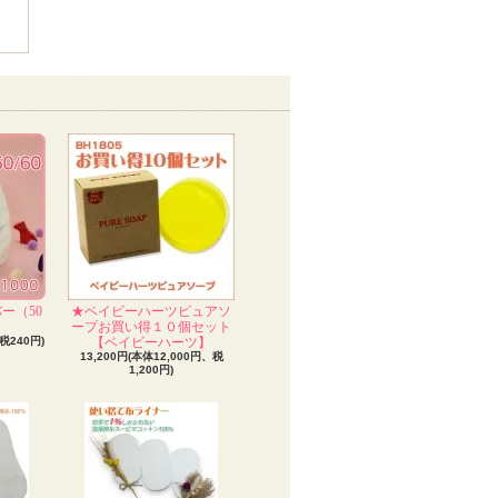
ー（50
★ベイビーハーツピュアソ
）
ープお買い得１０個セット
税240円)
【ベイビーハーツ】
13,200円(本体12,000円、税
1,200円)