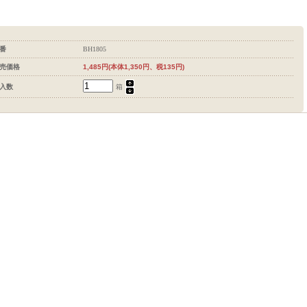
番
BH1805
売価格
1,485円(本体1,350円、税135円)
入数
箱