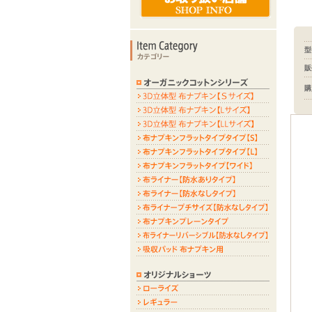
型
販
購