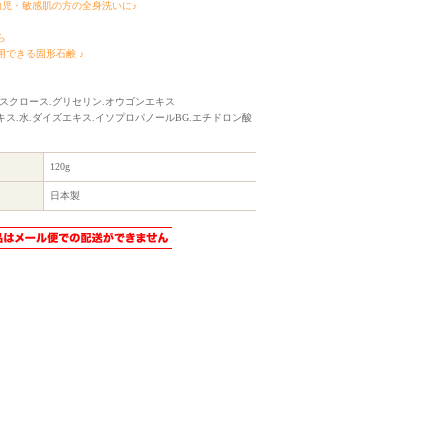
幼児・敏感肌の方の全身洗いに♪
ら
用できる固形石鹸 ♪
.スクロース.グリセリン.オウゴンエキス
ス.水.ダイズエキス.イソプロパノールBG.エチドロン酸
120g
日本製