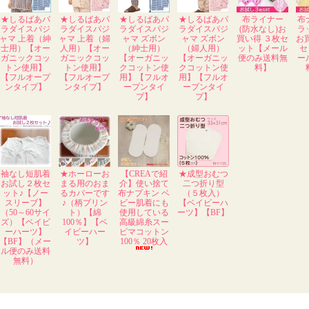
★しるばあパ
★しるばあパ
★しるばあパ
★しるばあパ
布ライナー
布
ラダイスパジ
ラダイスパジ
ラダイスパジ
ラダイスパジ
(防水なし)お
ラ
ャマ 上着（紳
ャマ 上着（婦
ャマ ズボン
ャマ ズボン
買い得 ３枚セ
お
士用）【オー
人用）【オー
（紳士用）
（婦人用）
ット【メール
セ
ガニックコッ
ガニックコッ
【オーガニッ
【オーガニッ
便のみ送料無
ー
トン使用】
トン使用】
クコットン使
クコットン使
料】
【フルオープ
【フルオープ
用】【フルオ
用】【フルオ
ンタイプ】
ンタイプ】
ープンタイ
ープンタイ
プ】
プ】
袖なし短肌着
★ホーローお
【CREAで紹
★成型おむつ
お試し２枚セ
まる用のおま
介】使い捨て
二つ折り型
ット♪【ノー
るカバーです
布ナプキン ベ
（５枚入）
スリーブ】
♪（柄プリン
ビー肌着にも
【ベイビーハ
（50～60サイ
ト）【綿
使用している
ーツ】【BF】
ズ）【ベイビ
100％】【ベ
高級綿糸スー
ーハーツ】
イビーハー
ピマコットン
【BF】（メー
ツ】
100％ 20枚入
ル便のみ送料
無料）