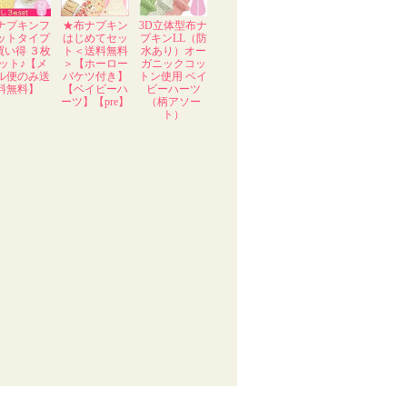
ナプキンフ
★布ナプキン
3D立体型布ナ
ットタイプ
はじめてセッ
プキンLL（防
買い得 ３枚
ト＜送料無料
水あり）オー
ット♪【メ
＞【ホーロー
ガニックコッ
ル便のみ送
バケツ付き】
トン使用 ベイ
料無料】
【ベイビーハ
ビーハーツ
ーツ】【pre】
（柄アソー
ト）