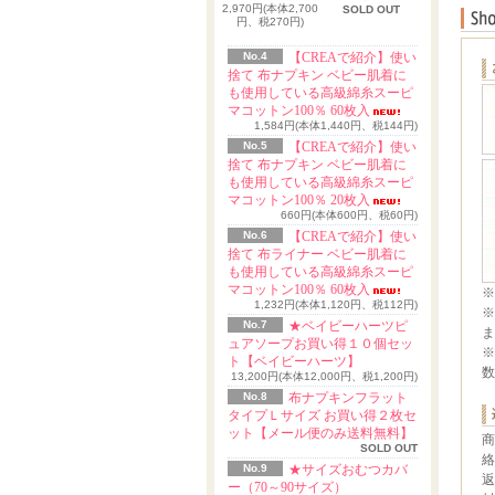
2,970円(本体2,700
SOLD OUT
円、税270円)
No.4
【CREAで紹介】使い
捨て 布ナプキン ベビー肌着に
も使用している高級綿糸スーピ
マコットン100％ 60枚入
1,584円(本体1,440円、税144円)
No.5
【CREAで紹介】使い
捨て 布ナプキン ベビー肌着に
も使用している高級綿糸スーピ
マコットン100％ 20枚入
660円(本体600円、税60円)
No.6
【CREAで紹介】使い
捨て 布ライナー ベビー肌着に
も使用している高級綿糸スーピ
マコットン100％ 60枚入
※
1,232円(本体1,120円、税112円)
※
No.7
★ベイビーハーツピ
ま
ュアソープお買い得１０個セッ
※
ト【ベイビーハーツ】
数
13,200円(本体12,000円、税1,200円)
No.8
布ナプキンフラット
タイプＬサイズ お買い得２枚セ
ット【メール便のみ送料無料】
商
SOLD OUT
絡
No.9
★サイズおむつカバ
返
ー（70～90サイズ）