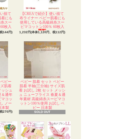
使い捨て
【CREAで紹介】使い捨て
肌着にも
布ライナー ベビー肌着にも
綿糸スー
使用している高級綿糸スー
60枚入
ピマコットン100％ 60枚入
税144円)
1,232円(本体1,120円、税112円)
 ベビー
ベビー 肌着 セット ベビー
イズ肌着
肌着 半袖(三分袖) サイズ肌
 メッシュ
着 お試し 2枚 セット メッシ
夏＆通年
ュ ニューフライス 春夏＆通
ピマコッ
年素材 高級綿糸スーピマコ
し ノー
ットン100％使用 お試し ベ
日本製
ビー 日本製
税270円)
SOLD OUT