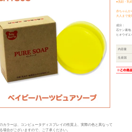
●洗顔・乳
赤ちゃんか
大人まで使
成分：
石ケン素地
ヒオウギエキ
内容量
生産国
のカラーは、コンピュータディスプレイの性質上、実際の色と異なって
る場合がございますので、ご了承ください。