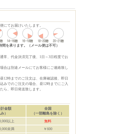
便にてお届けいたします。
時間を承ります。（メール便は不可）
通常、代金決済完了後、1日～3日程度でお
場合は別途メールにてお客様にご連絡致し
昼12時までのご注文は、在庫確認後、即日
込みでのご注文の場合、昼12時までにご入
たら、即日発送致します。
合計金額
全国
込み）
（一部離島を除く）
,000以上
無料
,000未満
￥600