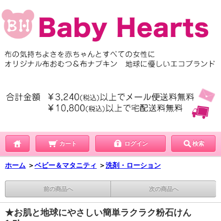
カート
ログイン
検索
ホーム
＞
ベビー＆マタニティ
＞
洗剤・ローション
前の商品へ
次の商品へ
★お肌と地球にやさしい簡単ラクラク粉石けん