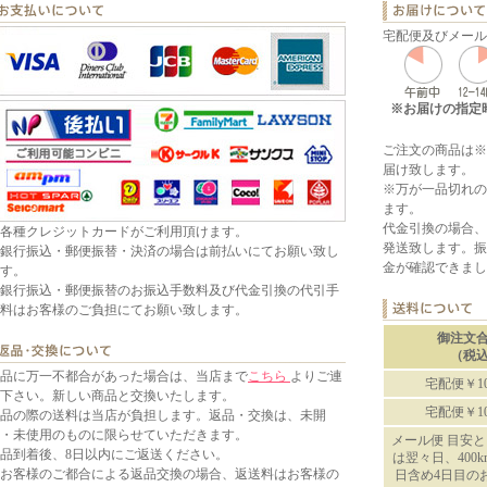
宅配便及びメール
※お届けの指定
ご注文の商品は※
届け致します。
※万が一品切れの
ます。
代金引換の場合、
各種クレジットカードがご利用頂けます。
発送致します。振
銀行振込・郵便振替・決済の場合は前払いにてお願い致し
金が確認できまし
す。
銀行振込・郵便振替のお振込手数料及び代金引換の代引手
料はお客様のご負担にてお願い致します。
御注文
（税
品に万一不都合があった場合は、当店まで
こちら
よりご連
宅配便￥10
下さい。新しい商品と交換いたします。
宅配便￥10
品の際の送料は当店が負担します。返品・交換は、未開
・未使用のものに限らせていただきます。
メール便 目安と
品到着後、8日以内にご返送ください。
は翌々日、400
お客様のご都合による返品交換の場合、返送料はお客様の
日含め4日目の