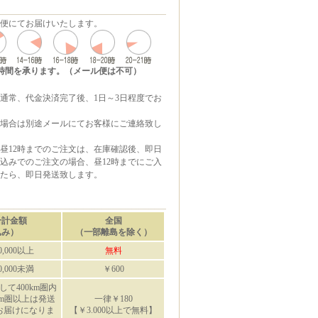
便にてお届けいたします。
時間を承ります。（メール便は不可）
通常、代金決済完了後、1日～3日程度でお
場合は別途メールにてお客様にご連絡致し
昼12時までのご注文は、在庫確認後、即日
込みでのご注文の場合、昼12時までにご入
たら、即日発送致します。
合計金額
全国
込み）
（一部離島を除く）
,000以上
無料
,000未満
￥600
して400km圏内
km圏以上は発送
一律￥180
お届けになりま
【￥3.000以上で無料】