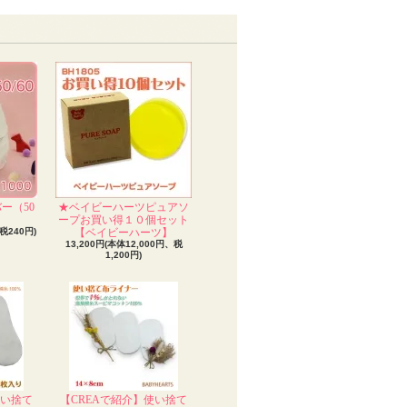
ー（50
★ベイビーハーツピュアソ
）
ープお買い得１０個セット
税240円)
【ベイビーハーツ】
13,200円(本体12,000円、税
1,200円)
使い捨て
【CREAで紹介】使い捨て