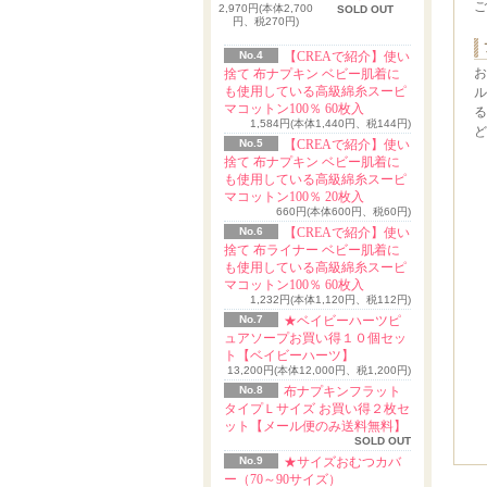
ご
2,970円(本体2,700
SOLD OUT
円、税270円)
No.4
【CREAで紹介】使い
お
捨て 布ナプキン ベビー肌着に
も使用している高級綿糸スーピ
ル
マコットン100％ 60枚入
る
1,584円(本体1,440円、税144円)
ど
No.5
【CREAで紹介】使い
捨て 布ナプキン ベビー肌着に
も使用している高級綿糸スーピ
マコットン100％ 20枚入
660円(本体600円、税60円)
No.6
【CREAで紹介】使い
捨て 布ライナー ベビー肌着に
も使用している高級綿糸スーピ
マコットン100％ 60枚入
1,232円(本体1,120円、税112円)
No.7
★ベイビーハーツピ
ュアソープお買い得１０個セッ
ト【ベイビーハーツ】
13,200円(本体12,000円、税1,200円)
No.8
布ナプキンフラット
タイプＬサイズ お買い得２枚セ
ット【メール便のみ送料無料】
SOLD OUT
No.9
★サイズおむつカバ
ー（70～90サイズ）