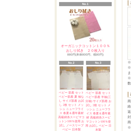
No.1
オーガニックコットン１００％
おしり拭き ２０枚入り
880円(本体800円、税80円)
※
No.2
No.3
※
ま
※
数
ベビー 肌着 セット
ベビー 肌着 セット
ベビー肌着 夏 袖な
ベビー肌着 半袖(三
し サイズ肌着 お試
商
分袖) サイズ肌着 お
し 2枚 セット メッ
試し 2枚 セット メ
絡
シュ ニューフライ
ッシュ ニューフラ
返
ス 春夏＆通年素材
イス 春夏＆通年素
封
高級綿糸スーピマコ
材 高級綿糸スーピ
ットン100％使用 お
マコットン100％使
商
試し ノースリーブ
用 お試し ベビー 日
※
ベビー 日本製
本製