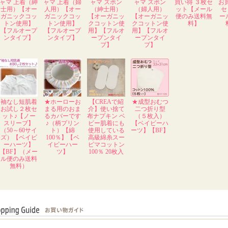
ャマ 上着（紳
ャマ 上着（婦
ャマ ズボン
ャマ ズボン
買い得 ３枚セ
お
士用）【オー
人用）【オー
（紳士用）
（婦人用）
ット【メール
セ
ガニックコッ
ガニックコッ
【オーガニッ
【オーガニッ
便のみ送料無
ー
トン使用】
トン使用】
クコットン使
クコットン使
料】
【フルオープ
【フルオープ
用】【フルオ
用】【フルオ
ンタイプ】
ンタイプ】
ープンタイ
ープンタイ
プ】
プ】
袖なし短肌着
★ホーローお
【CREAで紹
★成型おむつ
お試し２枚セ
まる用のおま
介】使い捨て
二つ折り型
ット♪【ノー
るカバーです
布ナプキン ベ
（５枚入）
スリーブ】
♪（柄プリン
ビー肌着にも
【ベイビーハ
（50～60サイ
ト）【綿
使用している
ーツ】【BF】
ズ）【ベイビ
100％】【ベ
高級綿糸スー
ーハーツ】
イビーハー
ピマコットン
【BF】（メー
ツ】
100％ 20枚入
ル便のみ送料
無料）