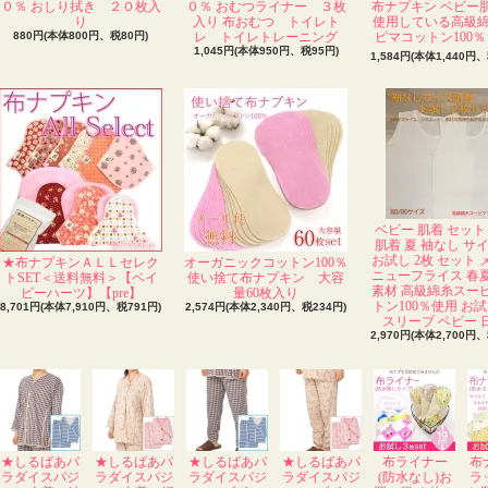
０％ おしり拭き ２０枚入
０％ おむつライナー ３枚
布ナプキン ベビー
り
入り 布おむつ トイレト
使用している高級
880円(本体800円、税80円)
レ トイレトレーニング
ピマコットン100％ 
1,045円(本体950円、税95円)
1,584円(本体1,440円、
ベビー 肌着 セット
肌着 夏 袖なし サ
お試し 2枚 セット
★布ナプキンＡＬＬセレク
オーガニックコットン100％
ニューフライス 春
トSET＜送料無料＞【ベイ
使い捨て布ナプキン 大容
素材 高級綿糸スー
ビーハーツ】【pre】
量60枚入り
トン100％使用 お試
8,701円(本体7,910円、税791円)
2,574円(本体2,340円、税234円)
スリーブ ベビー 
2,970円(本体2,700円、
★しるばあパ
★しるばあパ
★しるばあパ
★しるばあパ
布ライナー
布
ラダイスパジ
ラダイスパジ
ラダイスパジ
ラダイスパジ
(防水なし)お
ラ