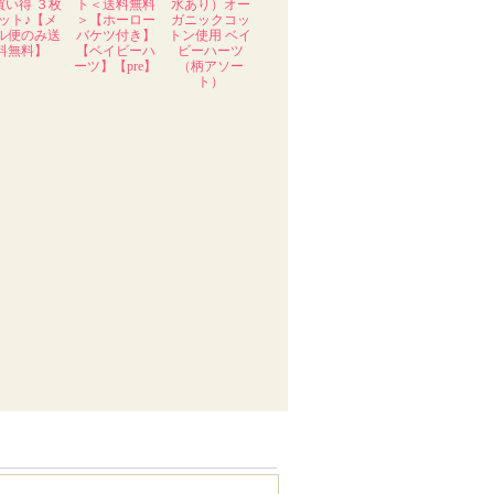
買い得 ３枚
ト＜送料無料
水あり）オー
ット♪【メ
＞【ホーロー
ガニックコッ
ル便のみ送
バケツ付き】
トン使用 ベイ
料無料】
【ベイビーハ
ビーハーツ
ーツ】【pre】
（柄アソー
ト）