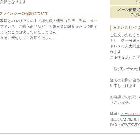
す
負担となります。
メール便規定
ござ
客様とのやり取りの中で得た個人情報（住所・氏名・メー
アドレス・ご購入商品など）を第三者に譲渡または公開す
ようなことは決していたしません。
ご注文いただくと
うぞご安心してご利用ください。
もし、数十分経っ
ドレスの入力間違
れます。
ご不明な点がござ
【お問い合わせ
全てのお問い合わ
い申し上げます。
お電話でのお問い
下さいませ。
Mail：
メールでの
TEL：072-702-
FAX：072-727-