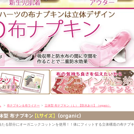
ム
>
布ナプキン＆布ライナー
>
立体型 布ナプキン（Ｌ）【防水あり】（organic）
当たる部分にオーガニックコットンを使用！！体にフィットする立体構造の布ナプ