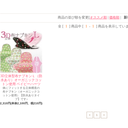
商品の並び順を変更[
オススメ順
|
価格順
|
新
全 [
1
] 商品中 [
1
-
1
] 商品を表示してい
3D立体型布ナプキンＬ（防
水あり）オーガニックコッ
トン使用 ベイビーハーツ
体にフィットする立体構造の
布ナプキン（オーガニックコ
ットン使用）【防水ありタイ
プ】です♪
2,310円(本体2,100円、税210円)
<
1
>