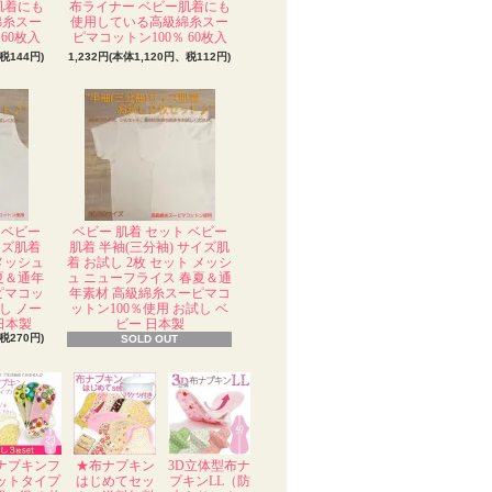
肌着にも
布ライナー ベビー肌着にも
綿糸スー
使用している高級綿糸スー
60枚入
ピマコットン100％ 60枚入
税144円)
1,232円(本体1,120円、税112円)
 ベビー
ベビー 肌着 セット ベビー
イズ肌着
肌着 半袖(三分袖) サイズ肌
 メッシュ
着 お試し 2枚 セット メッシ
夏＆通年
ュ ニューフライス 春夏＆通
ピマコッ
年素材 高級綿糸スーピマコ
し ノー
ットン100％使用 お試し ベ
日本製
ビー 日本製
税270円)
SOLD OUT
ナプキンフ
★布ナプキン
3D立体型布ナ
ットタイプ
はじめてセッ
プキンLL（防