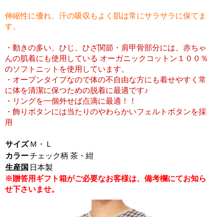
伸縮性に優れ、汗の吸収もよく肌は常にサラサラに保てま
す。
・動きの多い、ひじ、ひざ関節・肩甲骨部分には、赤ちゃ
んの肌着にも使用している オーガニックコットン１００％
のソフトニットを使用しています。
・オープンタイプなので体の不自由な方にも着せやすく常
に体を清潔に保つための脱着に最適です♪
・リングを一個外せば点滴に最適！！
・飾りボタンには当たりのやわらかいフェルトボタンを採
用
サイズ
Ｍ・Ｌ
カラー
チェック柄 茶・紺
生産国
日本製
※贈答用ギフト箱がご必要なお客様は、備考欄にてお知ら
せ下さいませ。