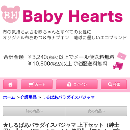
カート
ログイン
検索
ホーム
＞
介護用品
＞
しるばあパラダイスパジャマ
前の商品へ
次の商品へ
★しるばあパラダイスパジャマ 上下セット（紳士